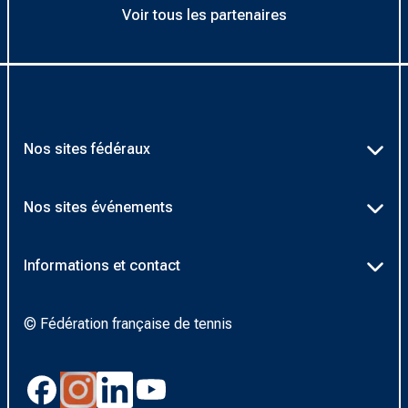
Voir tous les partenaires
Nos sites fédéraux
Ten’Up
Nos sites événements
ADOC
Billetterie Roland-Garros
Informations et contact
AEI/MOJA
Billetterie Rolex Paris Masters
Textes officiels FFT
Proshop FFT
© Fédération française de tennis
Billetterie Greenweez Paris Major
Politique de confidentialité
Application Beach/Padel
Boutique Officielle
Politique des cookies